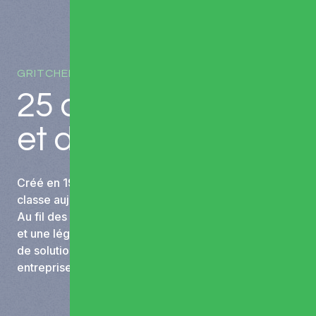
GRITCHEN, MEMBRE DU GROUPE GUEMAS
25 ans d’
histoire
et d’
innovation
Créé en 1999 à Bourges, le groupe Gritchen se
classe aujourd’hui au 13e rang des courtiers français.
Au fil des années, le groupe a acquis un savoir-faire
et une légitimité dans la conception et la distribution
de solutions assurantielles protégeant les
entreprises et leurs clients.