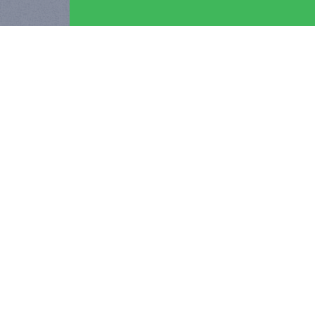
Faire défiler
Groupe Guémas-
Gritchen
Une association pour aller plus loin :
2023 a marqué le rapprochement des Groupes
Gritchen et Guémas permettant la constitution d’un
groupe majeur dans le courtage en assurances en
se classant 13ème courtier français.
Partageant des valeurs communes et
complémentaires dans nos pratiques, cette
collaboration renforce ainsi notre expertise pour